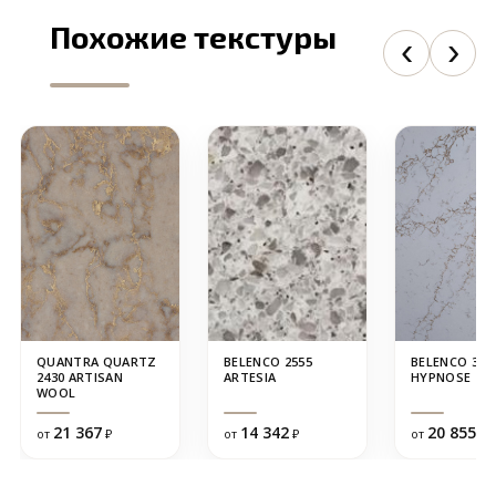
Похожие текстуры
QUANTRA QUARTZ
BELENCO 2555
BELENCO 351
2430 ARTISAN
ARTESIA
HYPNOSE
WOOL
21 367
14 342
20 855
от
₽
от
₽
от
₽