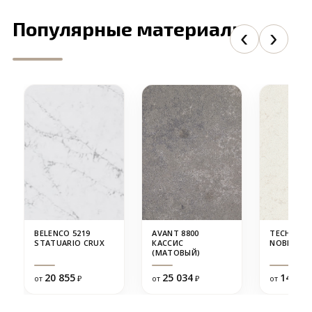
Популярные материалы
BELENCO 5219
AVANT 8800
TECHNIST
STATUARIO CRUX
КАССИС
NOBLE VI
(МАТОВЫЙ)
20 855
25 034
14 342
от
₽
от
₽
от