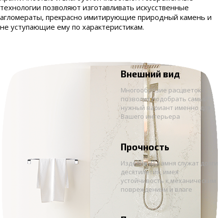
технологии позволяют изготавливать искусственные
агломераты, прекрасно имитирующие природный камень и
не уступающие ему по характеристикам.
Внешний вид
Многообразие расцветок
позволит подобрать самый
нужный вариант именно для
Вашего интерьера
Прочность
Изделия из камня служат долг
десятилетия, имея
устойчивость к механическим
повреждениям и влаге