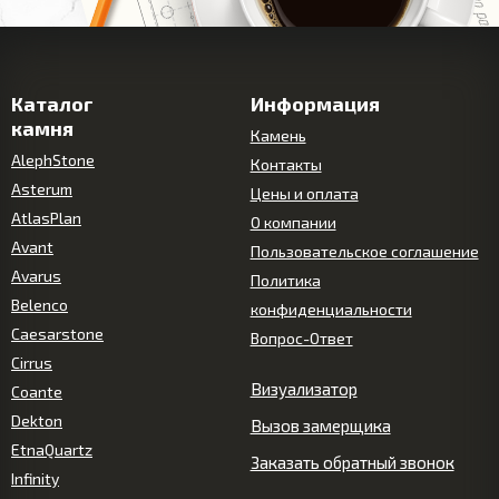
Каталог
Информация
камня
Камень
AlephStone
Контакты
Asterum
Цены и оплата
AtlasPlan
О компании
Avant
Пользовательское соглашение
Avarus
Политика
Belenco
конфиденциальности
Caesarstone
Вопрос-Ответ
Cirrus
Визуализатор
Coante
Dekton
Вызов замерщика
EtnaQuartz
Заказать обратный звонок
Infinity