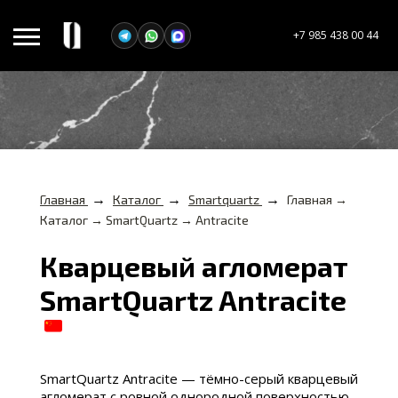
+7 985 438 00 44
→
→
→
Главная
Каталог
Smartquartz
Главная →
Каталог → SmartQuartz → Antracite
Кварцевый агломерат
SmartQuartz Antracite
SmartQuartz Antracite — тёмно-серый кварцевый
агломерат с ровной однородной поверхностью