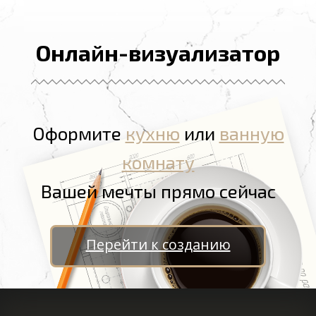
Онлайн-визуализатор
Оформите
кухню
или
ванную
комнату
Вашей мечты прямо сейчас
Перейти к созданию
Ganhe Rápido nos Jogos Populares do Cassino Online
580bet
Cassino
bet 7k
: Diversão e
Grandes Vitórias Esperam por Você Aposte e Vença no Cassino
leao
– Jogos Fáceis e Populares Jogos
Populares e Grandes Prêmios no Cassino Online
luck 2
Descubra os Jogos Mais Populares no