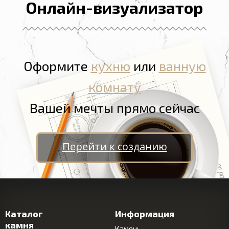
Онлайн-визуализатор
Оформите
кухню
или
ванную
комнату
Вашей мечты прямо сейчас
Перейти к созданию
Ganhe Rápido nos Jogos Populares do Cassino Online
580bet
Cassino
bet 7k
: Diversão e
Grandes Vitórias Esperam por Você Aposte e Vença no Cassino
leao
– Jogos Fáceis e Populares Jogos
Populares e Grandes Prêmios no Cassino Online
luck 2
Descubra os Jogos Mais Populares no
Cassino
john bet
e Ganhe
7755 bet
: Apostas Fáceis, Grandes Oportunidades de Vitória Jogue no
Cassino Online
cbet
e Aumente suas Chances de Ganhar Ganhe Prêmios Incríveis com Jogos
Каталог
Информация
Populares no Cassino
bet7
Cassino
pk55
: Onde a Sorte Está ao Seu Lado Experimente o Cassino
камня
8800 bet
e Ganhe com Jogos Populares Ganhe Facilmente no Cassino Online
doce
Aposte e
Камень