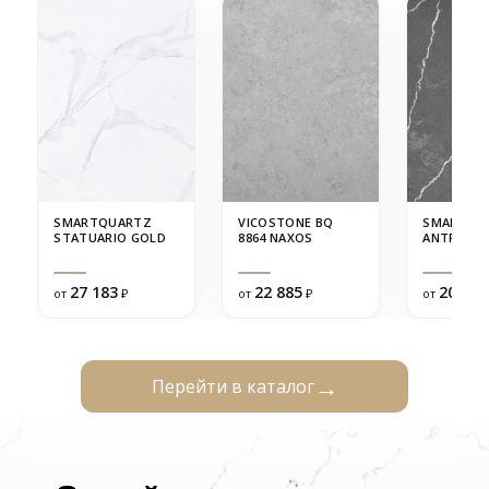
SMARTQUARTZ
VICOSTONE BQ
SMARTQU
STATUARIO GOLD
8864 NAXOS
ANTRACIT
27 183
22 885
20 230
от
₽
от
₽
от
Перейти в каталог