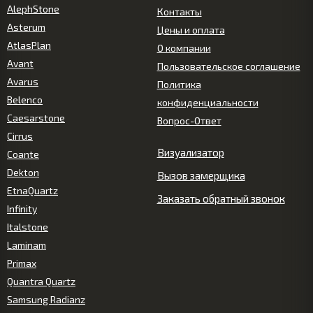
AlephStone
Контакты
Asterum
Цены и оплата
AtlasPlan
О компании
Avant
Пользовательское соглашение
Avarus
Политика
Belenco
конфиденциальности
Caesarstone
Вопрос-Ответ
Cirrus
Визуализатор
Coante
Dekton
Вызов замерщика
EtnaQuartz
Заказать обратный звонок
Infinity
Italstone
Laminam
Primax
Quantra Quartz
Samsung Radianz