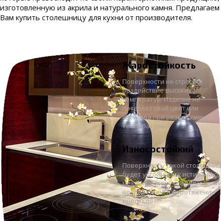
изготовленную из акрила и натурального камня. Предлагаем
Вам купить столешницу для кухни от производителя.
Жаростойкость
Поверхности не страшно
воздействие высоких
температур. Изделие не
потеряет свой цвет или
свойства при резкой смене
температуры.
Износостойкий
Поверхность такой столешни
будет устойчива к истиранию,
механическому и химическому
воздействию на протяжении
многих лет.