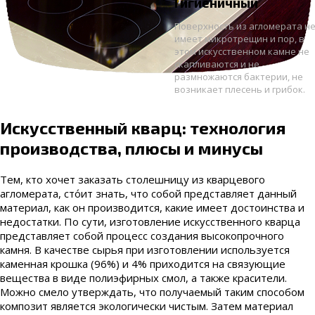
Гигиеничный
Поверхность из агломерата н
имеет микротрещин и пор, в
этом искусственном камне не
скапливаются и не
размножаются бактерии, не
возникает плесень и грибок.
Искусственный кварц: технология
производства, плюсы и минусы
Тем, кто хочет заказать столешницу из кварцевого
агломерата, сто́ит знать, что собой представляет данный
материал, как он производится, какие имеет достоинства и
недостатки. По сути, изготовление искусственного кварца
представляет собой процесс создания высокопрочного
камня. В качестве сырья при изготовлении используется
каменная крошка (96%) и 4% приходится на связующие
вещества в виде полиэфирных смол, а также красители.
Можно смело утверждать, что получаемый таким способом
композит является экологически чистым. Затем материал