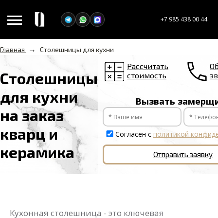
+7 985 438 00 44
→
Главная
Столешницы для кухни
Рассчитать
О
Столешницы
стоимость
з
для кухни
Вызвать замерщ
на заказ
кварц и
Согласен с
политикой конфид
керамика
Отправить заявку
Кухонная столешница - это ключевая