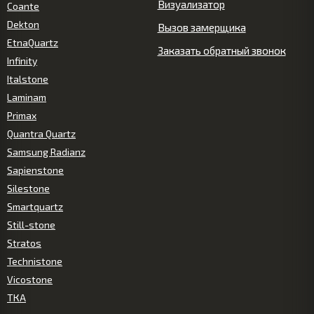
Визуализатор
Coante
Dekton
Вызов замерщика
EtnaQuartz
Заказать обратный звонок
Infinity
Italstone
Laminam
Primax
Quantra Quartz
Samsung Radianz
Sapienstone
Silestone
Smartquartz
Still-stone
Stratos
Technistone
Vicostone
ТКА