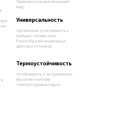
Привлекательный внешний
вид;
и
Универсальность
ид в
ков
Органичная сочетаемость с
любыми типами окон.
Разнообразие возможных
цветов и оттенков;
;
Термоустойчивость
Устойчивость к экстремально
высоким и низким
 и
температурам воздуха.