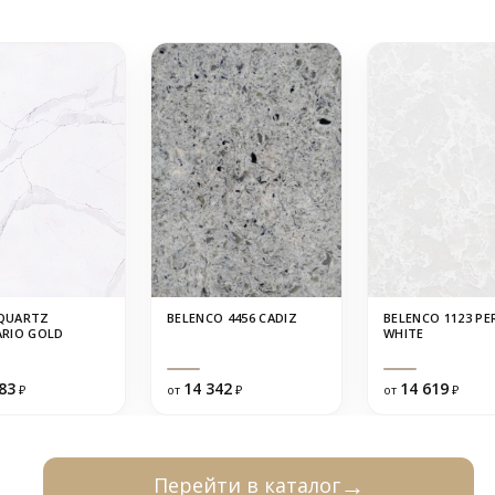
QUARTZ
BELENCO 4456 CADIZ
BELENCO 1123 PE
RIO GOLD
WHITE
83
14 342
14 619
₽
от
₽
от
₽
Перейти в каталог