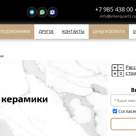
+7 985 438 00 
info@interquartz.r
ПОДОКОННИКИ
ДРУГОЕ
КОНТАКТЫ
ЦЕНЫ И ОПЛАТА
О
ки
Расс
сто
В
 керамики
Согласе