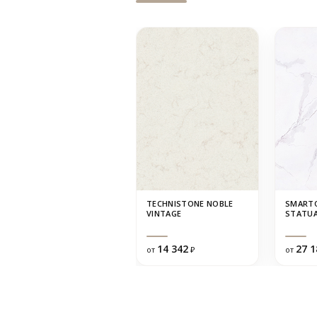
TECHNISTONE NOBLE
SMART
VINTAGE
STATUA
14 342
27 1
от
₽
от