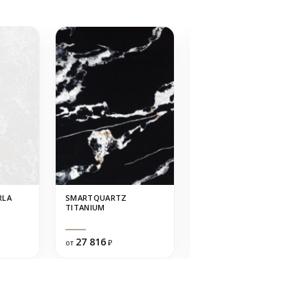
RLA
SMARTQUARTZ
AVANT 8800 КАССИС
TITANIUM
(МАТОВЫЙ)
27 816
25 034
от
₽
от
₽