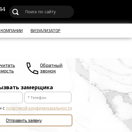
44
u
 КОМПАНИИ
ВИЗУАЛИЗАТОР
читать
Обратный
имость
звонок
ызвать замерщика
н с
политикой конфиденциальности
Отправить заявку