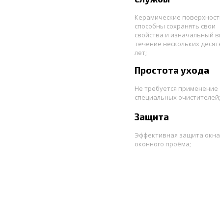
Керамические поверхност
способны сохранять свои
свойства и изначальный в
течение нескольких десят
лет;
Простота ухода
Не требуется применение
специальных очистителей
Защита
Эффективная защита окна
оконного проёма;