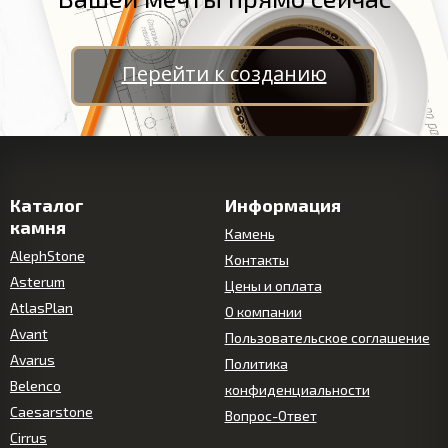
Перейти к созданию
Ganhe Rápido nos Jogos Populares do Cassino Online
580bet
Cassino
bet 7k
: Diversão e
Grandes Vitórias Esperam por Você Aposte e Vença no Cassino
leao
– Jogos Fáceis e Populares Jogos
Populares e Grandes Prêmios no Cassino Online
luck 2
Descubra os Jogos Mais Populares no
Cassino
john bet
e Ganhe
7755 bet
: Apostas Fáceis, Grandes Oportunidades de Vitória Jogue no
Cassino Online
cbet
e Aumente suas Chances de Ganhar Ganhe Prêmios Incríveis com Jogos
Каталог
Информация
Populares no Cassino
bet7
Cassino
pk55
: Onde a Sorte Está ao Seu Lado Experimente o Cassino
камня
8800 bet
e Ganhe com Jogos Populares Ganhe Facilmente no Cassino Online
doce
Aposte e
Камень
Vença no Cassino
bet 4
Jogos Populares e Grandes Premiações na
f12bet
Descubra a Diversão e
AlephStone
Vitória no Cassino
bet7
Aposte nos Jogos Mais Populares do Cassino
ggbet
Ganhe Prêmios
Контакты
Rápidos no Cassino Online
bet77
Jogos Fáceis e Rápidos no Cassino
mrbet
Jogue e Ganhe com
Asterum
Facilidade no Cassino
bet61
Cassino
tvbet
: Onde a Sorte Está Ao Seu Lado Aposte nos Melhores
Цены и оплата
Jogos do Cassino Online
pgwin
Ganhe Grande no Cassino
today
com Jogos Populares Cassino
AtlasPlan
О компании
fuwin
: Grandes Vitórias Esperam por Você Experimente os Melhores Jogos no Cassino
brwin
Jogue e Ganhe no Cassino
bet7k
– Simples e Rápido Cassino
tv bet
: Vença com Jogos Populares e
Avant
Пользовательское соглашение
Simples Ganhe no Cassino Online
allwin
com Facilidade Aposte nos Jogos Mais Famosos no
Cassino
stake
bwin 789
: Aposta Fácil, Vitória Garantida Descubra os Jogos Populares do Cassino
Avarus
Политика
lvbet
e Vença Jogue no Cassino
blaze
e Ganhe Grandes Prêmios Cassino
dj bet
: Simples,
Divertido e Lucrativo Aposte e Ganhe no Cassino
umbet
– Diversão Garantida Ganhe Rápido nos
Belenco
конфиденциальности
Jogos do Cassino Online
b1bet
20bet
: Jogue e Ganhe com Facilidade e Diversão Cassino
bk bet
:
Entre Agora e Ganhe Grandes Prêmios Jogue no Cassino
h2bet
e Conquiste Grandes Vitórias
Caesarstone
Вопрос-Ответ
Ganhe no Cassino
7kbet
com Jogos Populares e Fáceis Aposte e Conquiste Prêmios no Cassino
Cirrus
Online
fbbet
Diversão e Prêmios Fáceis no Cassino
9d bet
Cassino Online
9k bet
: Jogos