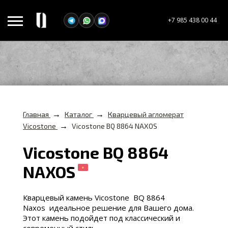
+7 985 438 00 44
→
→
Главная
Каталог
Кварцевый агломерат
→
Vicostone
Vicostone BQ 8864 NAXOS
Vicostone BQ 8864
NAXOS
Кварцевый камень Vicostone BQ 8864
Naxos идеальное решение для Вашего дома.
Этот камень подойдет под классический и
современный стиль.