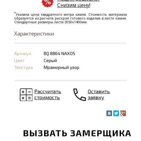
Снизим цену!
*
Указана цена квадратного метра камня. Стоимость материала
образуется из расчета раскроя готового изделия в листе камня.
Стандартные размеры листа 3050х1400мм.
Характеристики
Артикул
BQ 8864 NAXOS
Цвет
Серый
Текстура
Мраморный узор
Рассчитать
Оставить
стоимость
заявку
ВЫЗВАТЬ ЗАМЕРЩИКА