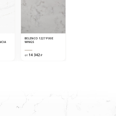
BELENCO 1227 PIXIE
QUANTRA QUARTZ 1673
NCIA
WINGS
NEW CARRARA
14 342
17 132
от
₽
от
₽