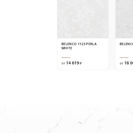
BELENCO 1123 PERLA
BELENC
WHITE
14 619
16 0
от
₽
от