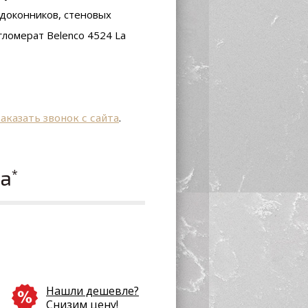
одоконников, стеновых
гломерат Belenco 4524 La
заказать звонок с сайта
.
ла
*
Нашли дешевле?
Снизим цену!