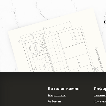
Каталог камня
Инфо
AlephStone
Камень
Asterum
Контак