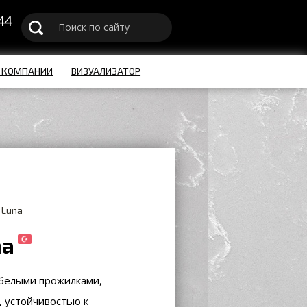
44
u
 КОМПАНИИ
ВИЗУАЛИЗАТОР
 Luna
na
 белыми прожилками,
 устойчивостью к