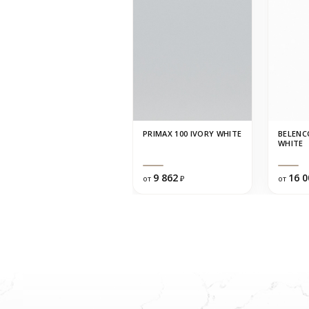
PRIMAX 100 IVORY WHITE
BELENC
WHITE
9 862
16 0
от
₽
от