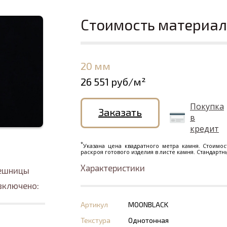
Стоимость материа
20 мм
26 551 руб/м²
Покупка
Заказать
в
кредит
*
Указана цена квадратного метра камня. Стоимос
раскроя готового изделия в листе камня. Стандарт
Характеристики
лешницы
включено:
Артикул
MOONBLACK
Текстура
Однотонная