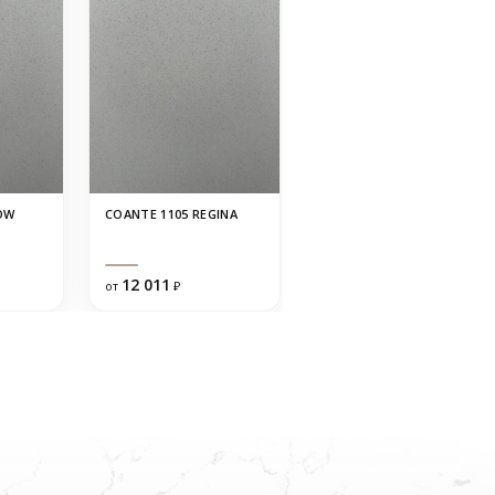
OW
COANTE 1105 REGINA
PRIMAX 111 SNOW WHITE
12 011
14 983
от
₽
от
₽