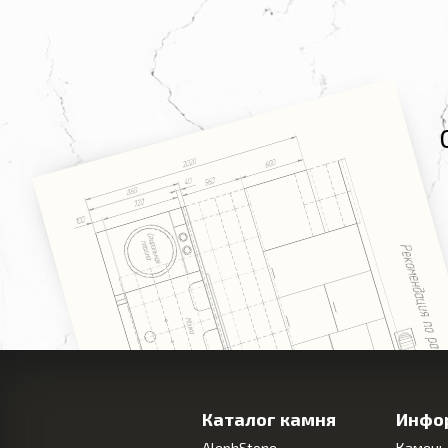
Каталог камня
Инфо
AlephStone
Камень