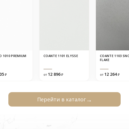
O 1010 PREMIUM
COANTE 1101 ELYSSE
COANTE 1103 SN
FLAKE
05
12 896
12 264
₽
от
₽
от
₽
Перейти в каталог