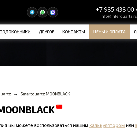
+7 985 438 00 
info@interquartz.r
ПОДОКОННИКИ
ДРУГОЕ
КОНТАКТЫ
ЦЕНЫ И ОПЛАТА
О
→
uartz
Smartquartz MOONBLACK
 MOONBLACK
елия Вы можете воспользоваться нашим
калькулятором
или