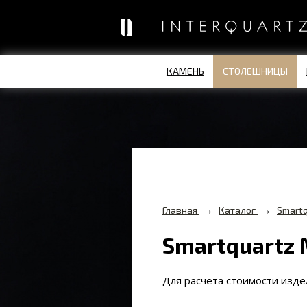
КАМЕНЬ
СТОЛЕШНИЦЫ
→
→
Главная
Каталог
Smartq
Smartquartz
Для расчета стоимости изд