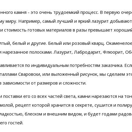
ного камня - это очень трудоемкий процесс. В первую очер
му миру. Например, самый лучший и яркий лазурит добывают
 и стоимость готовых материалов в разы превышает хороший 
елтый, белый и другие. Белый или розовый кварц. Окаменело
 нарезанное полосками. Лазурит, Лабродарит, Флюорит, Об
тавливается по индивидуальным потребностям заказчика. Ес
таллами Сваровски, или выложенный рисунок, мы сделаем это
 в зависимости от размеров и сложности.
поставки его со всех частей света, камни нарезаются на то
олой, рецепт которой хранится в секрете, сушится и полиру
ладкостью, блеском и внешним видом, и будет годами радова
его гостей.