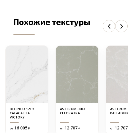
Похожие текстуры
BELENCO 1219
ASTERUM 3003
ASTERUM 310
CALACATTA
CLEOPATRA
PALLADIUM
VICTORY
16 005
12 707
12 707
от
₽
от
₽
от
₽