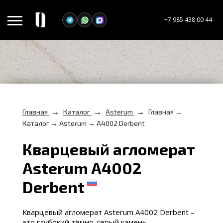
+7 985 438 00 44
→
→
→
Главная
Каталог
Asterum
Главная →
Каталог → Asterum → A4002 Derbent
Кварцевый агломерат
Asterum A4002
Derbent
Кварцевый агломерат Asterum A4002 Derbent –
это глубокий тёмно-серый камень