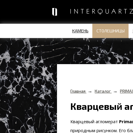
КАМЕНЬ
СТОЛЕШНИЦЫ
→
→
Главная
Каталог
PRIMA
Кварцевый аг
Кварцевый агломерат
Prima
природным рисунком. Его бл