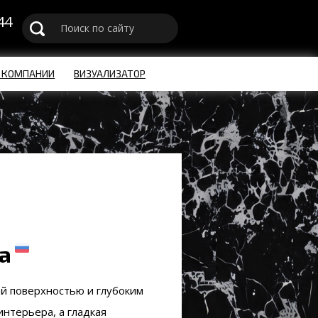
44
u
 КОМПАНИИ
ВИЗУАЛИЗАТОР
a
й поверхностью и глубоким
нтерьера, а гладкая