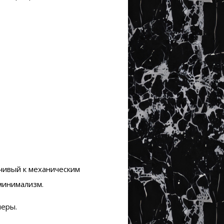
йчивый к механическим
минимализм.
меры.