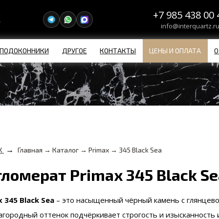
+7 985 438 00 
info@interquartz.r
ПОДОКОННИКИ
ДРУГОЕ
КОНТАКТЫ
ЦЕНЫ И ОПЛАТА
О
→
X
Главная → Каталог → Primax → 345 Black Sea
ломерат Primax 345 Black Se
x 345 Black Sea
– это насыщенный чёрный камень с глянцево
агородный оттенок подчёркивает строгость и изысканность и