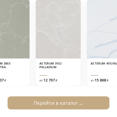
M 3003
ASTERUM 3102
ASTERUM 4103 N
TRA
PALLADIUM
07
12 707
15 868
₽
от
₽
от
₽
Перейти в каталог