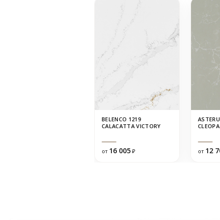
BELENCO 1219
ASTERU
CALACATTA VICTORY
CLEOPA
16 005
12 7
от
₽
от