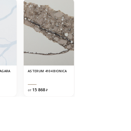
IAGARA
ASTERUM 4104 BIONICA
BELENCO 5219
STATUARIO CRUX
15 868
20 855
от
₽
от
₽