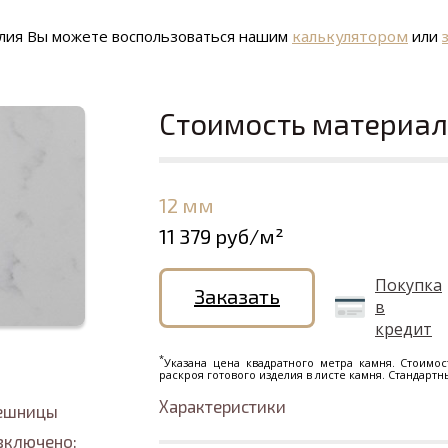
елия Вы можете воспользоваться нашим
калькулятором
или
Стоимость материа
12 мм
11 379 руб/м²
Покупка
Заказать
в
кредит
*
Указана цена квадратного метра камня. Стоимос
раскроя готового изделия в листе камня. Стандарт
Характеристики
лешницы
включено: