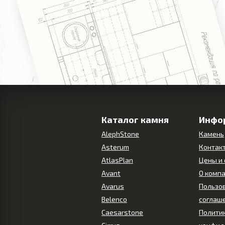
Каталог камня
Инфо
AlephStone
Камень
Asterum
Контак
AtlasPlan
Цены и
Avant
О комп
Avarus
Пользо
Belenco
соглаш
Caesarstone
Полити