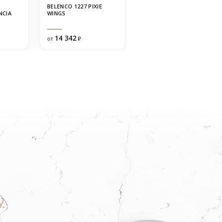
BELENCO 1227 PIXIE
QUANTRA QUARTZ 1673
NCIA
WINGS
NEW CARRARA
14 342
17 132
от
₽
от
₽
у