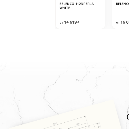
BELENCO 1123 PERLA
BELENC
WHITE
14 619
16 0
от
₽
от