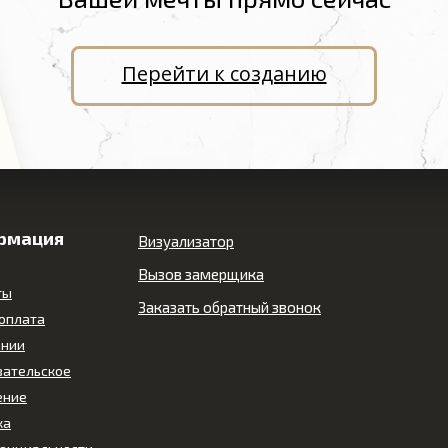
Перейти к созданию
рмация
Визуализатор
Вызов замерщика
ты
Заказать обратный звонок
 оплата
ании
вательское
ение
ка