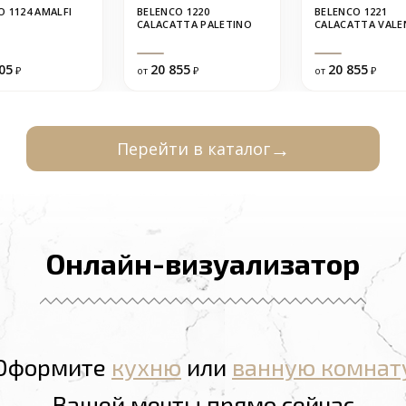
O 1124 AMALFI
BELENCO 1220
BELENCO 1221
CALACATTA PALETINO
CALACATTA VALE
05
20 855
20 855
₽
от
₽
от
₽
Перейти в каталог
Онлайн-визуализатор
Оформите
кухню
или
ванную комнат
Вашей мечты прямо сейчас