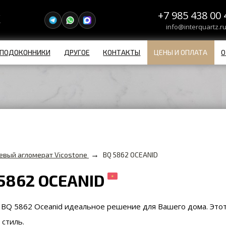
+7 985 438 00 
info@interquartz.r
ПОДОКОННИКИ
ДРУГОЕ
КОНТАКТЫ
ЦЕНЫ И ОПЛАТА
О
→
евый агломерат Vicostone
BQ 5862 OCEANID
 5862 OCEANID
 BQ 5862 Oceanid идеальное решение для Вашего дома. Это
 стиль.