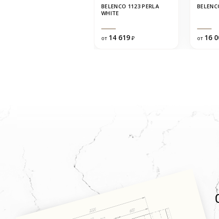
BELENCO 1123 PERLA
BELENC
WHITE
14 619
16 0
от
₽
от