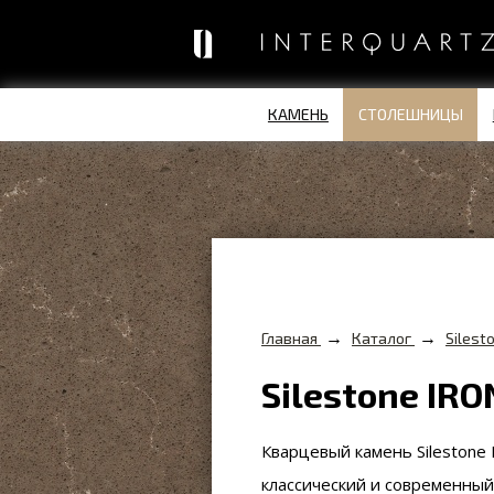
КАМЕНЬ
СТОЛЕШНИЦЫ
→
→
Главная
Каталог
Silest
Silestone IRO
Кварцевый камень
Silestone
классический и современный