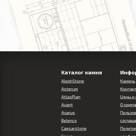
Каталог камня
Инфо
AlephStone
Камень
Asterum
Контак
AtlasPlan
Цены и
Avant
О комп
Avarus
Пользо
Belenco
соглаш
Caesarstone
Полити