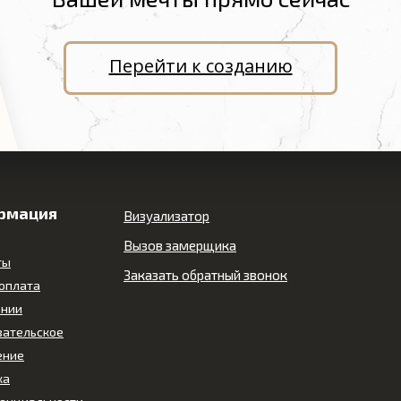
Перейти к созданию
рмация
Визуализатор
Вызов замерщика
ты
Заказать обратный звонок
 оплата
ании
вательское
ение
ка