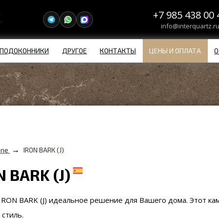
+7 985 438 00 
info@interquartz.r
ПОДОКОННИКИ
ДРУГОЕ
КОНТАКТЫ
ЦЕНЫ И ОПЛАТА
О
→
one
IRON BARK (J)
N BARK (J)
 IRON BARK (J)
идеальное решение для Вашего дома. Этот ка
 стиль.