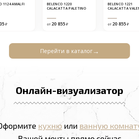
O 1124 AMALFI
BELENCO 1220
BELENCO 1221
CALACATTA PALETINO
CALACATTA VALE
05
20 855
20 855
₽
от
₽
от
₽
Перейти в каталог
Онлайн-визуализатор
Оформите
кухню
или
ванную комнат
Вашей мечты прямо сейчас