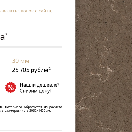
заказать звонок с сайта
.
ла
*
30 мм
²
25 705 руб/м²
Нашли дешевле?
Снизим цену!
ть материала образуется из расчета
ные размеры листа 3050х1400мм.