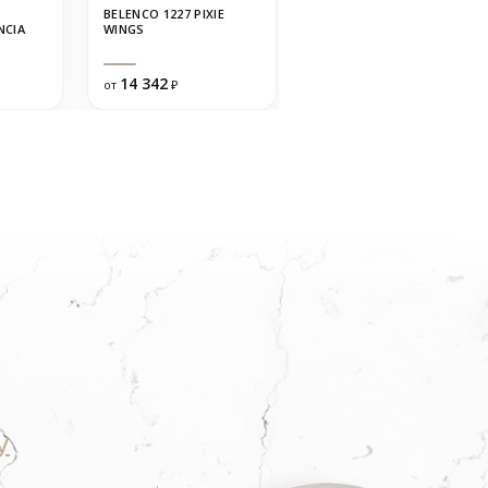
BELENCO 1227 PIXIE
QUANTRA QUARTZ 1673
NCIA
WINGS
NEW CARRARA
14 342
17 132
от
₽
от
₽
у