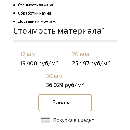
Стоимость замера
Обработки камня
Доставка и монтаж
Стоимость материала
*
12 мм
20 мм
19 400 руб/м²
25 497 руб/м²
30 мм
36 029 руб/м²
Заказать
Покупка в кредит