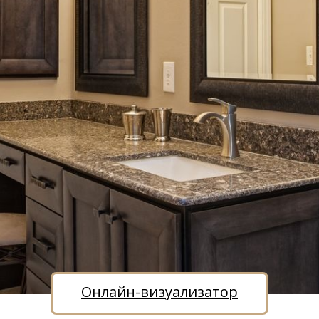
Онлайн-визуализатор