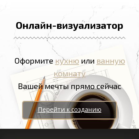
Онлайн-визуализатор
Оформите
кухню
или
ванную
комнату
Вашей мечты прямо сейчас
Перейти к созданию
Ganhe Rápido nos Jogos Populares do Cassino Online
580bet
Cassino
bet 7k
: Diversão e
Grandes Vitórias Esperam por Você Aposte e Vença no Cassino
leao
– Jogos Fáceis e Populares Jogos