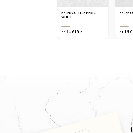
BELENCO 1123 PERLA
BELENC
WHITE
14 619
16 0
от
₽
от