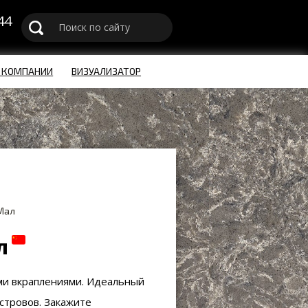
44
u
 КОМПАНИИ
ВИЗУАЛИЗАТОР
Мал
л
ми вкраплениями. Идеальный
стровов. Закажите