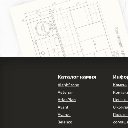
Каталог камня
Инфо
AlephStone
Камень
Asterum
Контак
AtlasPlan
Цены и
Avant
О комп
Avarus
Пользо
Belenco
соглаш