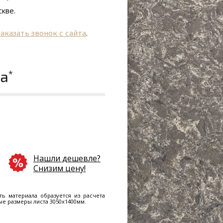
кве.
заказать звонок с сайта
.
ла
*
Нашли дешевле?
Снизим цену!
ть материала образуется из расчета
ные размеры листа 3050х1400мм.