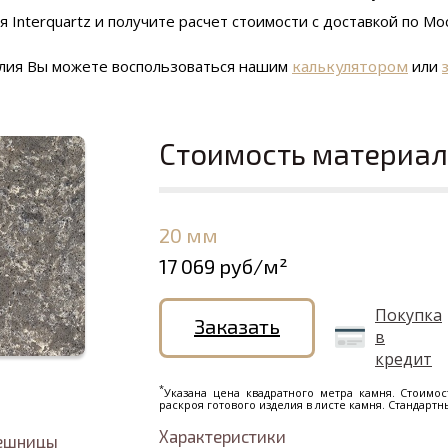
Interquartz и получите расчет стоимости с доставкой по Мос
елия Вы можете воспользоваться нашим
калькулятором
или
Стоимость материа
20 мм
17 069 руб/м²
Покупка
Заказать
в
кредит
*
Указана цена квадратного метра камня. Стоимос
раскроя готового изделия в листе камня. Стандарт
Характеристики
лешницы