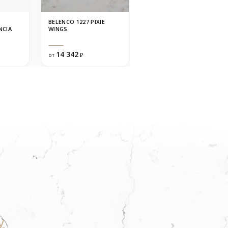
BELENCO 1227 PIXIE
QUANTRA QUARTZ 1673
NCIA
WINGS
NEW CARRARA
14 342
17 132
от
₽
от
₽
у