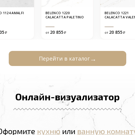
O 1124 AMALFI
BELENCO 1220
BELENCO 1221
CALACATTA PALETINO
CALACATTA VALE
05
20 855
20 855
₽
от
₽
от
₽
Перейти в каталог
Онлайн-визуализатор
Оформите
кухню
или
ванную комнат