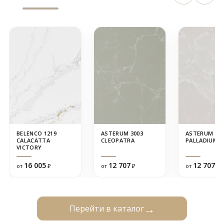
BELENCO 1219
ASTERUM 3003
ASTERUM 310
CALACATTA
CLEOPATRA
PALLADIUM
VICTORY
16 005
12 707
12 707
от
₽
от
₽
от
₽
Перейти в каталог