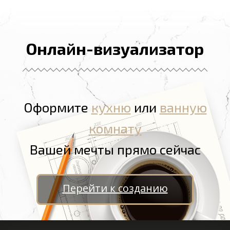
Онлайн-визуализатор
Оформите
кухню
или
ванную
комнату
Вашей мечты прямо сейчас
Перейти к созданию
Ganhe Rápido nos Jogos Populares do Cassino Online
580bet
Cassino
bet 7k
: Diversão e