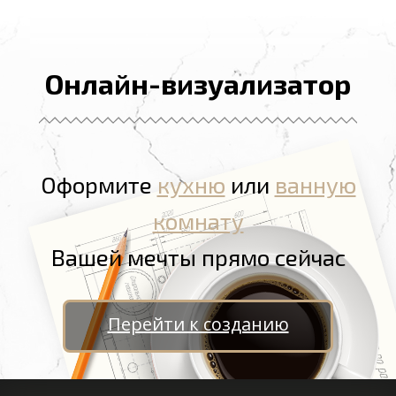
Онлайн-визуализатор
Оформите
кухню
или
ванную
комнату
Вашей мечты прямо сейчас
Перейти к созданию
Ganhe Rápido nos Jogos Populares do Cassino Online
580bet
Cassino
bet 7k
: Diversão e