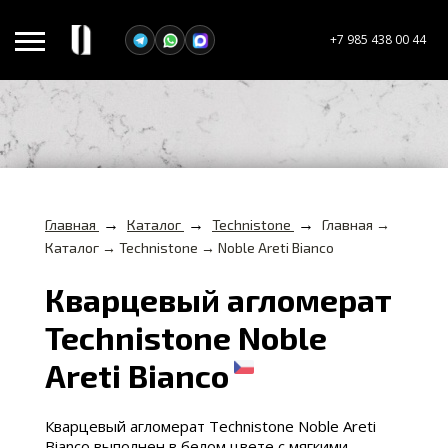
+7 985 438 00 44
→
→
→
Главная
Каталог
Technistone
Главная →
Каталог → Technistone → Noble Areti Bianco
Кварцевый агломерат
Technistone Noble
Areti Bianco
Кварцевый агломерат Technistone Noble Areti
Bianco выполнен в белом цвете с мягкими