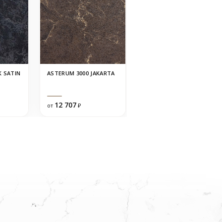
K SATIN
ASTERUM 3000 JAKARTA
ASTERUM 3002
CAPPUCINO
12 707
17 448
от
₽
от
₽