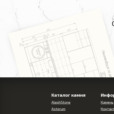
Каталог камня
Инфо
AlephStone
Камень
Asterum
Контак