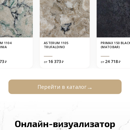
M 1104
ASTERUM 1105
PRIMAX 150 BLAC
ONIA
TRUFALDINO
(МАТОВАЯ)
73
16 373
24 718
₽
от
₽
от
₽
Перейти в каталог
Онлайн-визуализатор