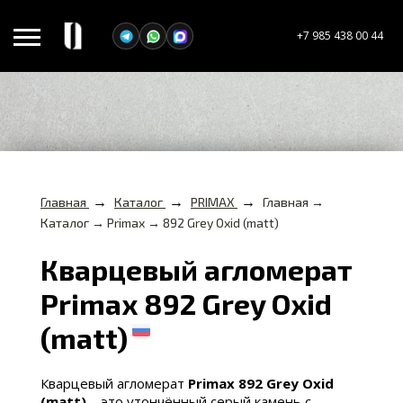
+7 985 438 00 44
→
→
→
Главная
Каталог
PRIMAX
Главная →
Каталог → Primax → 892 Grey Oxid (matt)
Кварцевый агломерат
Primax 892 Grey Oxid
(matt)
Кварцевый агломерат
Primax 892 Grey Oxid
(matt)
– это утончённый серый камень с