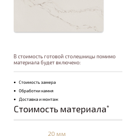
В стоимость готовой столешницы помимо
материала будет включено:
Стоимость замера
Обработки камня
Доставка и монтаж
Стоимость материала
*
20 мм