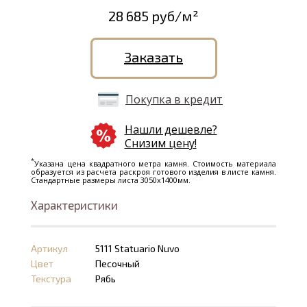
28 685 руб/м²
Заказать
Покупка в кредит
Нашли дешевле?
Снизим цену!
*
Указана цена квадратного метра камня. Стоимость материала
образуется из расчета раскроя готового изделия в листе камня.
Стандартные размеры листа 3050х1400мм.
Характеристики
Артикул
5111 Statuario Nuvo
Цвет
Песочный
Текстура
Рябь