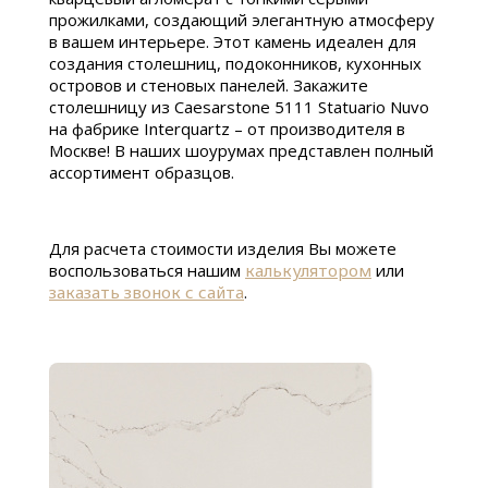
прожилками, создающий элегантную атмосферу
в вашем интерьере. Этот камень идеален для
создания столешниц, подоконников, кухонных
островов и стеновых панелей. Закажите
столешницу из Caesarstone 5111 Statuario Nuvo
на фабрике Interquartz – от производителя в
Москве! В наших шоурумах представлен полный
ассортимент образцов.
Для расчета стоимости изделия Вы можете
воспользоваться нашим
калькулятором
или
заказать звонок с сайта
.