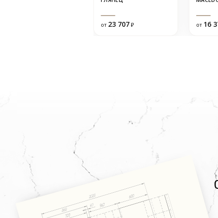
23 707
16 3
от
₽
от