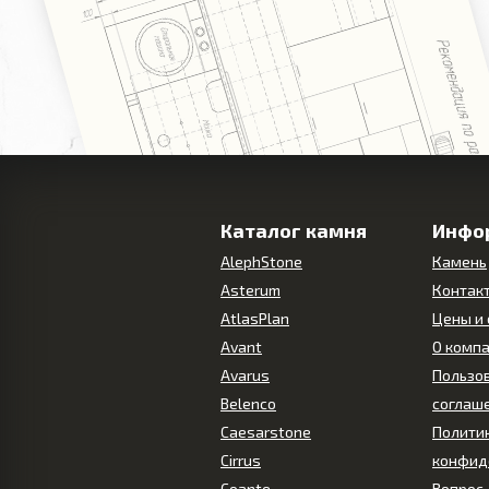
Каталог камня
Инфо
AlephStone
Камень
Asterum
Контак
AtlasPlan
Цены и
Avant
О комп
Avarus
Пользо
Belenco
соглаш
Caesarstone
Полити
Cirrus
конфид
Coante
Вопрос