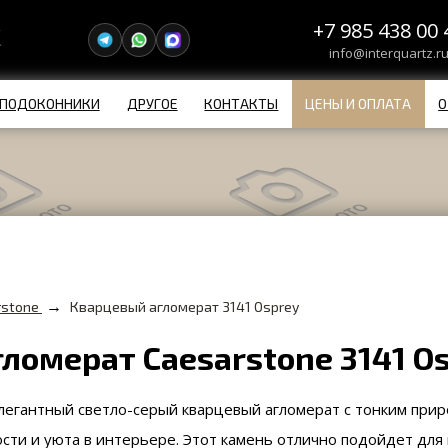
+7 985 438 00 
info@interquartz.r
ПОДОКОННИКИ
ДРУГОЕ
КОНТАКТЫ
ЦЕНЫ И ОПЛАТА
О
→
rstone
Кварцевый агломерат 3141 Osprey
ломерат Caesarstone 3141 O
элегантный светло-серый кварцевый агломерат с тонким при
ти и уюта в интерьере. Этот камень отлично подойдет для