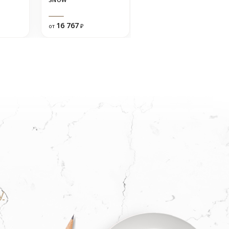
16 767
12 707
от
₽
от
₽
у