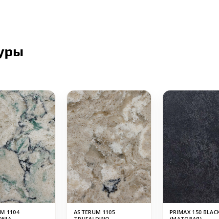
уры
M 1104
ASTERUM 1105
PRIMAX 150 BLAC
ONIA
TRUFALDINO
(МАТОВАЯ)