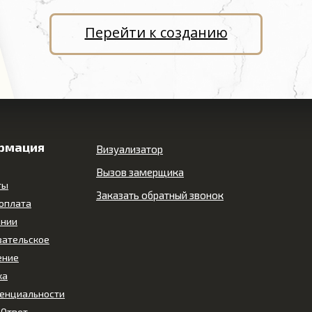
Перейти к созданию
рмация
Визуализатор
Вызов замерщика
ты
Заказать обратный звонок
 оплата
ании
вательское
ение
ка
енциальности
-Ответ