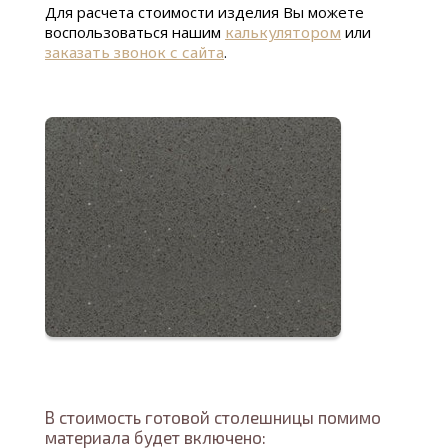
Для расчета стоимости изделия Вы можете
воспользоваться нашим
калькулятором
или
заказать звонок с сайта
.
В стоимость готовой столешницы помимо
материала будет включено: