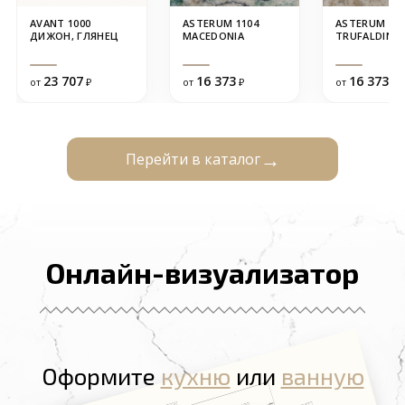
AVANT 1000
ASTERUM 1104
ASTERUM 110
ДИЖОН, ГЛЯНЕЦ
MACEDONIA
TRUFALDINO
23 707
16 373
16 373
от
₽
от
₽
от
₽
Перейти в каталог
Онлайн-визуализатор
Оформите
кухню
или
ванную