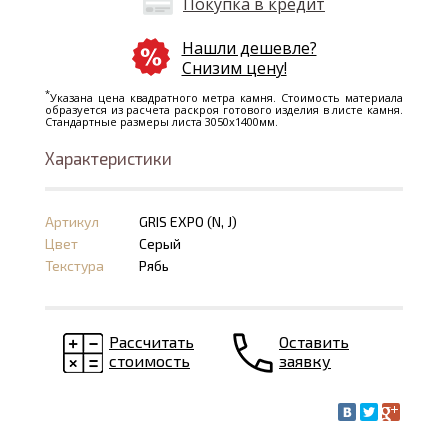
Покупка в кредит
Нашли дешевле?
Снизим цену!
*
Указана цена квадратного метра камня. Стоимость материала
образуется из расчета раскроя готового изделия в листе камня.
Стандартные размеры листа 3050х1400мм.
Характеристики
Артикул
GRIS EXPO (N, J)
Цвет
Серый
Текстура
Рябь
Рассчитать
Оставить
стоимость
заявку