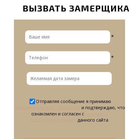
ВЫЗВАТЬ ЗАМЕРЩИКА
*
*
Отправляя сообщение я принимаю
пользовательское соглашение
и подтверждаю, что
ознакомлен и согласен с
политикой
конфиденциальности
данного сайта