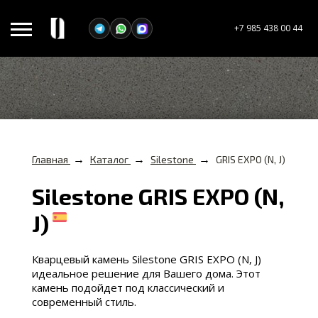
+7 985 438 00 44
→
→
→
Главная
Каталог
Silestone
GRIS EXPO (N, J)
Silestone GRIS EXPO (N,
J)
Кварцевый камень Silestone GRIS EXPO (N, J)
идеальное решение для Вашего дома. Этот
камень подойдет под классический и
современный стиль.